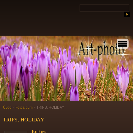
Úvod
»
Fotoalbum
»
TRIPS, HOLIDAY
TRIPS, HOLIDAY
Krakow