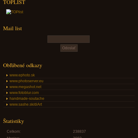
TOPLIST
Mail list
Obľúbené odkazy
www.ephoto.sk
www.photoserver.eu
www.megashot.net
www.fotoblur.com
handmade-soutache
www.sashe.sk/diArt
Štatistiky
Celkom:
238837