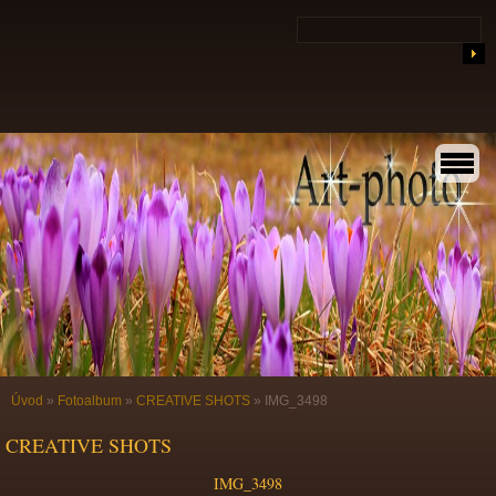
Úvod
»
Fotoalbum
»
CREATIVE SHOTS
»
IMG_3498
CREATIVE SHOTS
IMG_3498