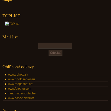
TOPLIST
Mail list
Obľúbené odkazy
www.ephoto.sk
www.photoserver.eu
www.megashot.net
www.fotoblur.com
handmade-soutache
www.sashe.sk/diArt