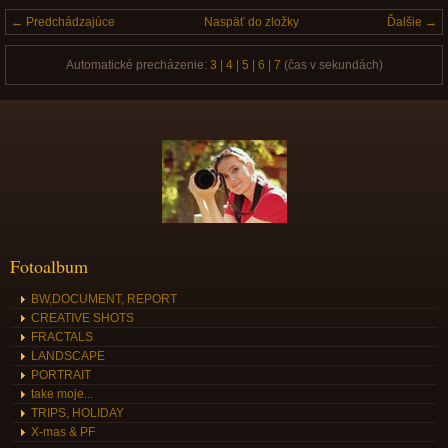
← Predchádzajúce
Naspäť do zložky
Ďalšie →
Automatické precházenie:
3
|
4
|
5
|
6
|
7
(čas v sekundách)
Fotoalbum
BW,DOCUMENT, REPORT
CREATIVE SHOTS
FRACTALS
LANDSCAPE
PORTRAIT
take moje...
TRIPS, HOLIDAY
X-mas & PF