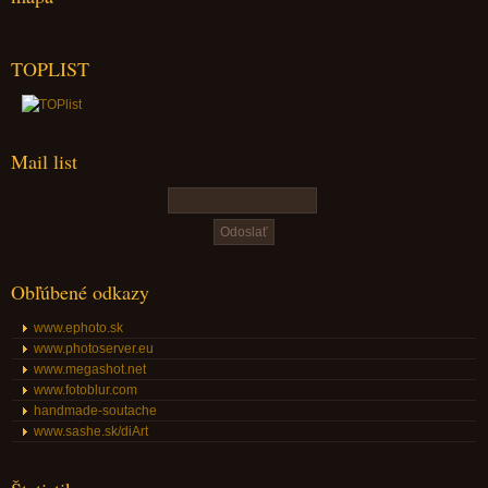
TOPLIST
Mail list
Obľúbené odkazy
www.ephoto.sk
www.photoserver.eu
www.megashot.net
www.fotoblur.com
handmade-soutache
www.sashe.sk/diArt