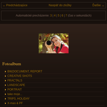
← Predchádzajúce
Naspäť do zložky
Ďalšie →
Automatické precházenie:
3
|
4
|
5
|
6
|
7
(čas v sekundách)
Fotoalbum
BW,DOCUMENT, REPORT
CREATIVE SHOTS
FRACTALS
LANDSCAPE
PORTRAIT
take moje...
TRIPS, HOLIDAY
X-mas & PF