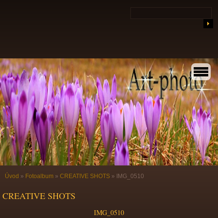
Úvod
»
Fotoalbum
»
CREATIVE SHOTS
»
IMG_0510
CREATIVE SHOTS
IMG_0510