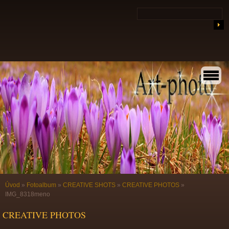
Úvod
»
Fotoalbum
»
CREATIVE SHOTS
»
CREATIVE PHOTOS
»
IMG_8318meno
CREATIVE PHOTOS