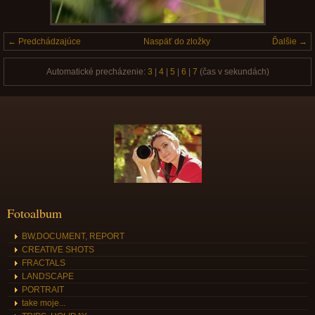
← Predchádzajúce
Naspäť do zložky
Ďalšie →
Automatické precházenie:
3
|
4
|
5
|
6
|
7
(čas v sekundách)
Fotoalbum
BW,DOCUMENT, REPORT
CREATIVE SHOTS
FRACTALS
LANDSCAPE
PORTRAIT
take moje...