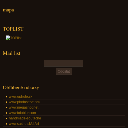
mapa
TOPLIST
Mail list
Obľúbené odkazy
www.ephoto.sk
www.photoserver.eu
www.megashot.net
www.fotoblur.com
handmade-soutache
www.sashe.sk/diArt